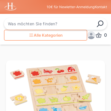
Startseite
10€ für Newletter-Anmeldung
Kontakt
Such
0
Alle Kategorien
Produkt
Anmelden