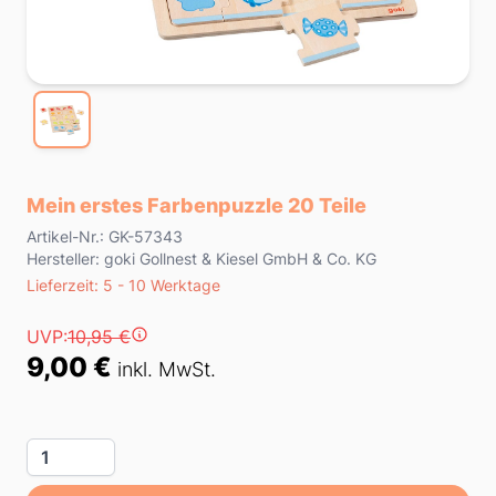
Mein erstes Farbenpuzzle 20 Teile
Product information
Artikel-Nr.: GK-57343
Hersteller: goki Gollnest & Kiesel GmbH & Co. KG
Lieferzeit
Lieferzeit: 5 - 10 Werktage
Preis
UVP:
10,95 €
9,00 €
inkl. MwSt.
Menge