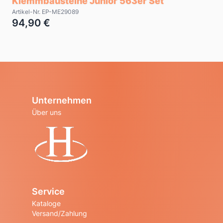
Klemmbausteine Junior 563er Set
Artikel-Nr. EP-ME29089
94,90 €
Unternehmen
Über uns
Startseite
Service
Kataloge
Versand/Zahlung