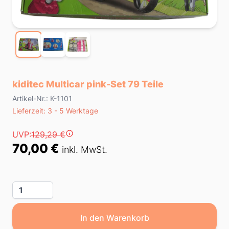
kiditec Multicar pink-Set 79 Teile
Product information
Artikel-Nr.: K-1101
Lieferzeit
Lieferzeit: 3 - 5 Werktage
Preis
UVP:
129,29 €
70,00 €
inkl. MwSt.
Menge
In den Warenkorb