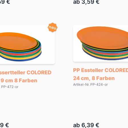
59 €
ab 3,59 €
neu
PP Essteller COLORED
ssertteller COLORED
24 cm, 8 Farben
19 cm 8 Farben
Artikel-Nr. PP-424-or
r. PP-472-or
19 €
ab 6,39 €