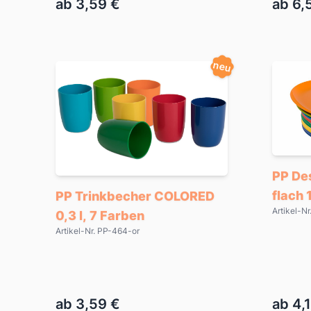
ab 3,59 €
ab 6,
neu
PP De
flach 
PP Trinkbecher COLORED
Artikel-N
0,3 l, 7 Farben
Artikel-Nr. PP-464-or
ab 3,59 €
ab 4,