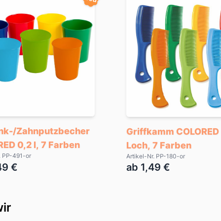
ink-/Zahnputzbecher
Griffkamm COLORED 
ED 0,2 l, 7 Farben
Loch, 7 Farben
r. PP-491-or
Artikel-Nr. PP-180-or
49 €
ab 1,49 €
ir