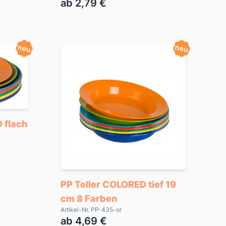
ab 2,79 €
neu
neu
 flach
PP Teller COLORED tief 19
cm 8 Farben
Artikel-Nr. PP-435-or
ab 4,69 €