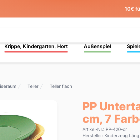
10€ f
Krippe, Kindergarten, Hort
Außenspiel
Spiel
iseraum
Teller
Teller flach
PP Untert
cm, 7 Far
Product information
Artikel-Nr.: PP-420-or
Hersteller: Kinderzeug Län