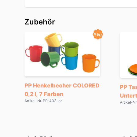
Zubehör
neu
PP Henkelbecher COLORED
PP Ta
0,2 l, 7 Farben
Unter
Artikel-Nr. PP-403-or
Artikel-N