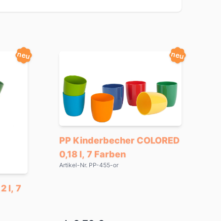
neu
neu
PP Kinderbecher COLORED
0,18 l, 7 Farben
Artikel-Nr. PP-455-or
 l, 7