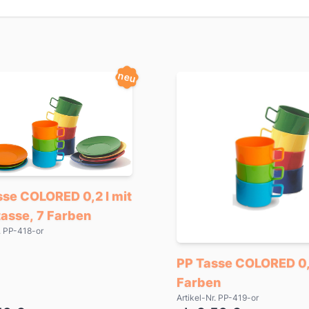
neu
sse COLORED 0,2 l mit
tasse, 7 Farben
r. PP-418-or
PP Tasse COLORED 0,2
Farben
Artikel-Nr. PP-419-or