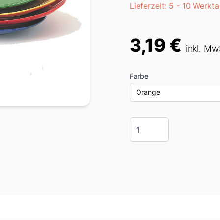
Lieferzeit
Lieferzeit: 5 - 10 Werkt
3,19 €
Preis
inkl. Mw
Farbe
Orange
Menge