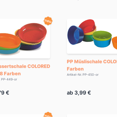
neu
PP Müslischale COLO
ssertschale COLORED
Farben
 8 Farben
Artikel-Nr. PP-450-or
r. PP-449-or
79 €
ab 3,99 €
neu