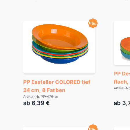
neu
PP De
flach,
PP Essteller COLORED tief
Artikel-N
24 cm, 8 Farben
Artikel-Nr. PP-476-or
ab 6,39 €
ab 3,
neu