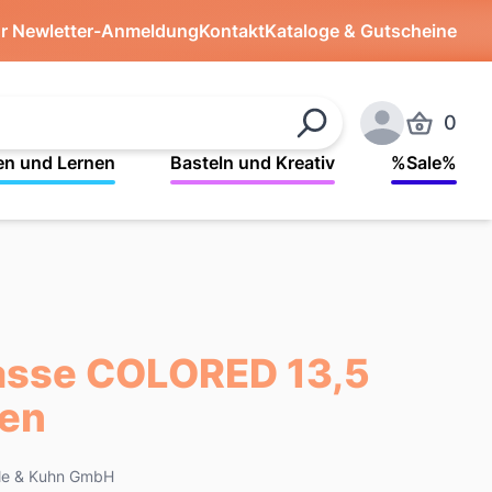
ür Newletter-Anmeldung
Kontakt
Kataloge & Gutscheine
0
Produkte 
Suchen
Anmelden
en und Lernen
Basteln und Kreativ
%Sale%
asse COLORED 13,5
ben
gle & Kuhn GmbH