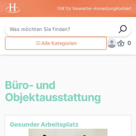
Startseite
10€ für Newletter-Anmeldung
Kontakt
Such
0
Alle Kategorien
Produkt
Anmelden
Büro- und
Objektausstattung
Gesunder Arbeitsplatz