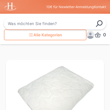
Startseite
10€ für Newletter-Anmeldung
Kontakt
Such
0
Alle Kategorien
Produkt
Anmelden