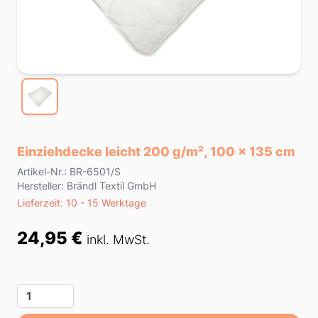
Einziehdecke leicht 200 g/m², 100 x 135 cm
Product information
Artikel-Nr.: BR-6501/S
Hersteller: Brändl Textil GmbH
Lieferzeit
Lieferzeit: 10 - 15 Werktage
Preis
24,95 €
inkl. MwSt.
Menge